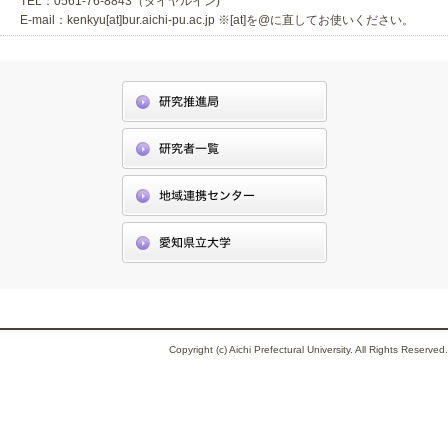
TEL：0561-76-8843（ダイヤルイン)
E-mail：kenkyu[at]bur.aichi-pu.ac.jp ※[at]を@に直してお使いください。
Copyright (c) Aichi Prefectural University. All Rights Reserved.